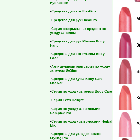
Hydracolor
-
Средства для ног FootPro
М
-
Средства для рук HandPro
-
Серия специальных средств по
уходу за телом
-
Средства для рук Pharma Body
З
Hand
-
Средства для ног Pharma Body
Foot
-
Антицеллюлитная серия по уходу
за телом BeSlim
В
-
Средства для душа Body Care
Shower
-
Серия по уходу за телом Body Care
К
-
Серия Let's Delight
-
Серия по уходу за волосами
Complex Pro
-
Серия по уходу за волосами Herbal
Р
Mix
-
Средства для укладки волос
Styling Pro