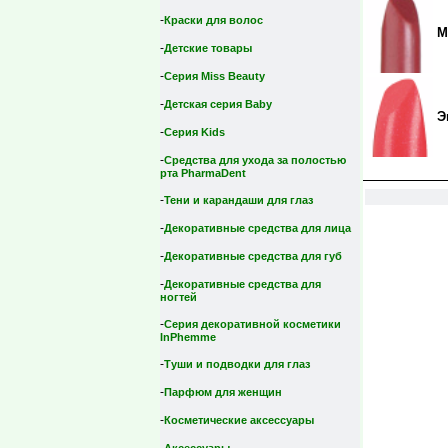
-
Краски для волос
М
-
Детские товары
-
Серия Miss Beauty
-
Детская серия Вaby
Э
-
Серия Kids
-
Средства для ухода за полостью
рта PharmaDent
-
Тени и карандаши для глаз
-
Декоративные средства для лица
-
Декоративные средства для губ
-
Декоративные средства для
ногтей
-
Серия декоративной косметики
InPhemme
-
Туши и подводки для глаз
-
Парфюм для женщин
-
Косметические аксессуары