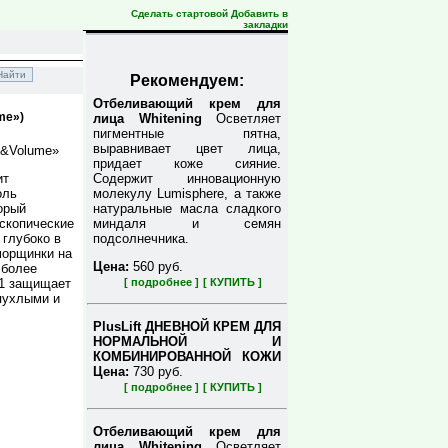
Сделать стартовой
Добавить в
закладки
Рекомендуем:
Отбеливающий крем для
me»)
лица Whitening
Осветляет
пигментные пятна,
выравнивает цвет лица,
e &Volume»
придает коже сияние.
Содержит инновационную
ит
молекулу Lumisphere, а также
оль
натуральные масла сладкого
орый
миндаля и семян
скопические
подсолнечника.
 глубоко в
морщинки на
Цена:
560 руб.
 более
-1 защищает
[ подробнее ]
[ КУПИТЬ ]
пухлыми и
PlusLift ДНЕВНОЙ КРЕМ ДЛЯ
НОРМАЛЬНОЙ И
КОМБИНИРОВАННОЙ КОЖИ
Цена:
730 руб.
[ подробнее ]
[ КУПИТЬ ]
Отбеливающий крем для
лица Whitening
Осветляет