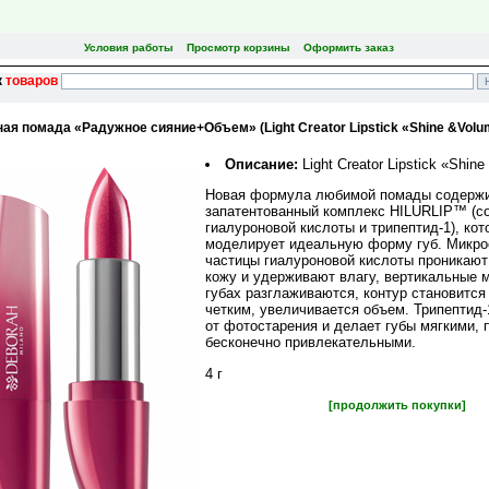
Условия работы
Просмотр корзины
Оформить заказ
к
товаров
ая помада «Радужное сияние+Объем» (Light Creator Lipstick «Shine &Volu
Описание:
Light Creator Lipstick «Shin
Новая формула любимой помады содерж
запатентованный комплекс HILURLIP™ (с
гиалуроновой кислоты и трипептид-1), кот
моделирует идеальную форму губ. Микро
частицы гиалуроновой кислоты проникают
кожу и удерживают влагу, вертикальные 
губах разглаживаются, контур становится
четким, увеличивается объем. Трипептид
от фотостарения и делает губы мягкими, 
бесконечно привлекательными.
4 г
[продолжить покупки]