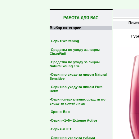
РАБОТА ДЛЯ ВАС
Поис
Выбор категории
Губн
-
Серия Whitening
-
Средства по уходу за лицом
CleanWell
-
Средства по уходу за лицом
Natural Young 18+
-
Серия по уходу за лицом Natural
Sensitive
-
Серия по уходу за лицом Pure
Derm
-
Серия специальных средств по
уходу за кожей лица
-
Хроно-Био
-
Серия «1+5» Extreme Active
-
Серия +LIFT
-
Серия по уходу за губами