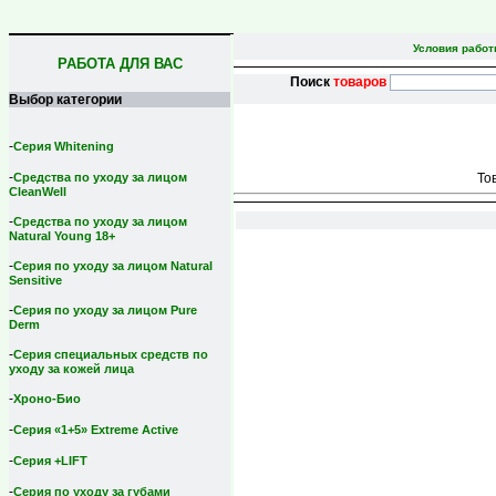
Условия рабо
РАБОТА ДЛЯ ВАС
Поиск
товаров
Выбор категории
-
Серия Whitening
-
То
Средства по уходу за лицом
CleanWell
-
Средства по уходу за лицом
Natural Young 18+
-
Серия по уходу за лицом Natural
Sensitive
-
Серия по уходу за лицом Pure
Derm
-
Серия специальных средств по
уходу за кожей лица
-
Хроно-Био
-
Серия «1+5» Extreme Active
-
Серия +LIFT
-
Серия по уходу за губами