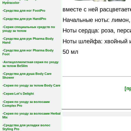
Hydracolor
вместе с ней расцветаете
-
Средства для ног FootPro
Начальные ноты: лимон,
-
Средства для рук HandPro
-
Серия специальных средств по
Ноты сердца: роза, перс
уходу за телом
-
Средства для рук Pharma Body
Ноты шлейфа: хвойный и
Hand
-
50 мл
Средства для ног Pharma Body
Foot
-
Антицеллюлитная серия по уходу
за телом BeSlim
-
Средства для душа Body Care
Shower
-
Серия по уходу за телом Body Care
[п
-
Серия Let's Delight
-
Серия по уходу за волосами
Complex Pro
-
Серия по уходу за волосами Herbal
Mix
-
Средства для укладки волос
Styling Pro