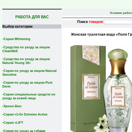
Условия рабо
РАБОТА ДЛЯ ВАС
Поиск
товаров
Выбор категории
Женская туалетная вода «Поля Грас
-
Серия Whitening
-
Средства по уходу за лицом
CleanWell
-
Средства по уходу за лицом
Natural Young 18+
-
Серия по уходу за лицом Natural
Sensitive
-
Серия по уходу за лицом Pure
Derm
-
Серия специальных средств по
уходу за кожей лица
-
Хроно-Био
-
Серия «1+5» Extreme Active
-
Серия +LIFT
-
Серия по уходу за губами