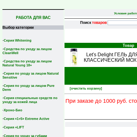
Условия рабо
РАБОТА ДЛЯ ВАС
Поиск
товаров
Выбор категории
-
Серия Whitening
Товар
-
Средства по уходу за лицом
CleanWell
Let's Delight ГЕЛЬ Д
КЛАССИЧЕСКИЙ МО
-
Средства по уходу за лицом
Natural Young 18+
-
Серия по уходу за лицом Natural
Sensitive
-
Серия по уходу за лицом Pure
[очистить корзину]
Derm
-
Серия специальных средств по
При заказе до 1000 руб. ст
уходу за кожей лица
-
Хроно-Био
-
Серия «1+5» Extreme Active
-
Серия +LIFT
-
Серия по уходу за губами