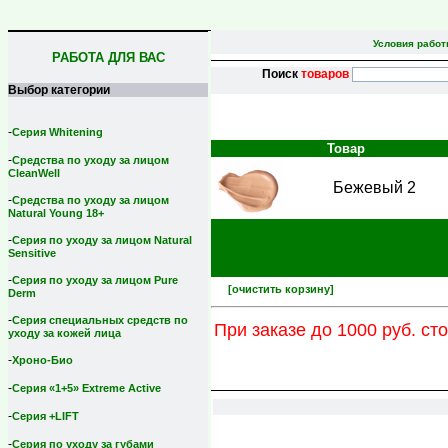
Условия рабо
РАБОТА ДЛЯ ВАС
Поиск
товаров
Выбор категории
-
Серия Whitening
Товар
-
Средства по уходу за лицом
CleanWell
Бежевый 2
-
Средства по уходу за лицом
Natural Young 18+
-
Серия по уходу за лицом Natural
Sensitive
-
Серия по уходу за лицом Pure
[очистить корзину]
Derm
-
Серия специальных средств по
При заказе до 1000 руб. ст
уходу за кожей лица
-
Хроно-Био
-
Серия «1+5» Extreme Active
-
Серия +LIFT
-
Серия по уходу за губами